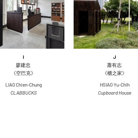
I
J
廖建忠 
蕭有志 
《空巴克》
《櫃之家》
LIAO Chien-Chung
HSIAO Yu-Chih
CLABBUCKS
Cupboard House