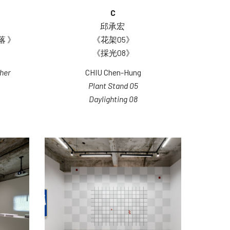
C
邱承宏 
 》
《花架05》
《採光08》
her 
CHIU Chen-Hung
Plant Stand 05
Daylighting 08