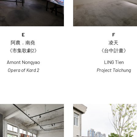
E
F
阿農．南堯 
凌天 
《市集歌劇2》
《台中計畫》
Arnont Nongyao
LING Tien
Opera of Kard 2
Project Taichung