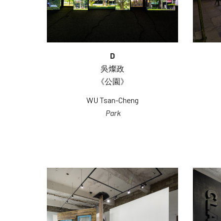
D
吳燦政
《公園》
WU Tsan-Cheng
Park